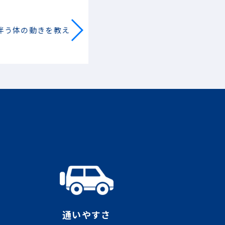
50代 女性の方
体の動きを教え
いつも助けてもらっています
通いやすさ