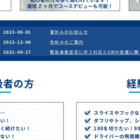
2023-08-01
夏休みのお知らせ
2022-12-06
冬休みのご案内
2021-04-27
緊急事態宣言に伴う対応とGWの営業に関
2020-12-10
年末年始の休業日のお知らせ
2020-11-04
インタビュー記事が掲載されました！
級者の方
経
2020-08-06
群馬合宿のご案内（10月5日〜6日、10月
2020-08-05
夏季休業のお知らせ
2020-07-22
【活動報告】ラウンドレッスンの様子
2020-07-18
新しい練習器具導入しました！
い…
スライスやフックな
たい！
ダフリやトップ、シ
2020-07-12
【活動報告】先日行われた合宿の様子
長く続けたい！
100を切りたい！9
2020-06-08
【終了】体験キャンペーン実施中！（6月
ばない！
ドライバーの飛距離