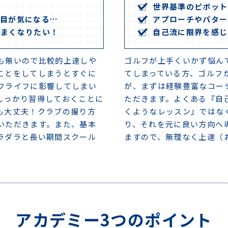
2020-05-13
長野合宿のご案内（6月29日〜30日、7月
世界基準のピボット
の目が気になる…
アプローチやパター
2020-05-07
【終了】お得な体験キャンペーン実施中！
うまくなりたい！
自己流に限界を感じ
2020-04-05
【終了】スプリングキャンペーン実施中！
2020-03-28
新型コロナウイルスへの対応について
も無いので比較的上達しや
ゴルフが上手くいかず悩ん
ことをしてしまうとすぐに
てしまっている方、ゴルフ
フライフに影響してしまい
が、まずは経験豊富なコー
しっかり習得しておくことに
ただきます。よくある『自
も大丈夫！クラブの握り方
くようなレッスン』ではな
いただきます。また、基本
り、それを元に良い方向へ
ラダラと長い期間スクール
ますので、無理なく上達（
アカデミー3つのポイント